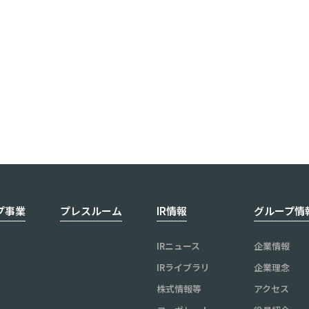
1
2
3
4
プ事業
プレスルーム
IR情報
グループ情
IRニュース
企業情報
IRライブラリ
企業理念
株式情報等
アクセス