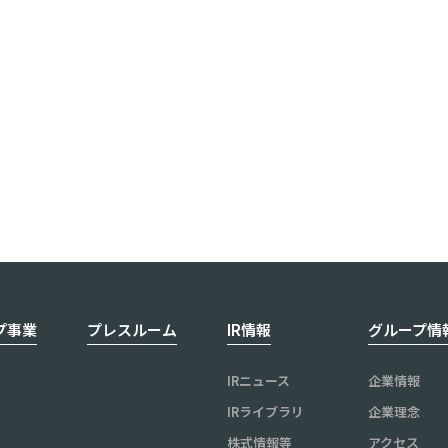
だけじゃない」”思い出に残る体験” を取り入れた新たなフォトウ
1
2
3
4
5
•••
7
プ事業
プレスルーム
IR情報
グループ情
IRニュース
企業情報
IRライブラリ
企業理念
株式情報等
アクセス