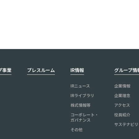
プ事業
プレスルーム
IR情報
グループ情
IRニュース
企業情報
IRライブラリ
企業理念
株式情報等
アクセス
コーポレート・
役員紹介
ガバナンス
サステナビリ
その他