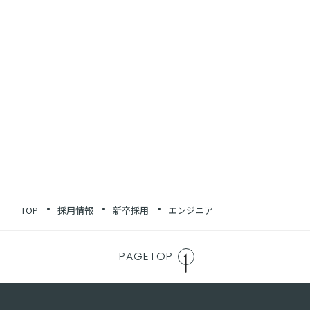
有給休暇：半年後10日支給。その後は法定付与日数+3日の付与
特別休暇：入社時に3日（入社時特別休暇）、慶弔、出産、育
児、介護
ENTRY
27年卒
TOP
採用情報
新卒採用
エンジニア
PAGETOP