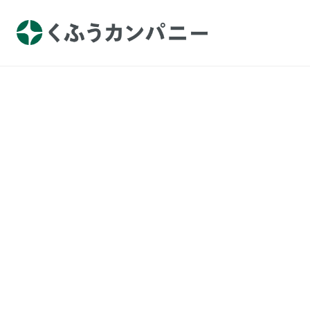
TOP
プレスルーム
「浴衣レンタ
アトリエはるか
プレスリリース
「浴衣レンタル
が、 一箇所です
の夏季限定・浴衣メ