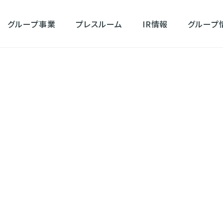
グループ事業
プレスルーム
IR情報
グループ
ル」「着付け」「ヘアセット」が、 一箇所ですべて完結 アトリエはるかの夏季
」「着付け」「ヘアセット
べて完結 アトリエはるか
ニューが 2026年6月1