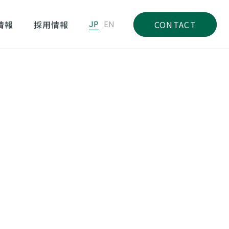
情報
採用情報
JP
EN
CONTACT
限定・浴衣メニューが 2026年6月1日よりスタート！
」
CATEGORY
すべて
お知らせ
日
プレスリリース