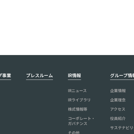
プ事業
プレスルーム
IR情報
グループ情
IRニュース
企業情報
IRライブラリ
企業理念
株式情報等
アクセス
コーポレート・
役員紹介
ガバナンス
サステナビリ
その他