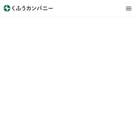
くふうカンパニー
プレスリリース
くふう トクバイ主催「全国ス
ーパーマーケット おいしいも
の総選挙 2026」開催決定、4
月1日（水）より全国の小売店
からのエントリー受付開始！
2026.4.1
https://prtimes.jp/main/html/rd/p/000000514.000046400.
html