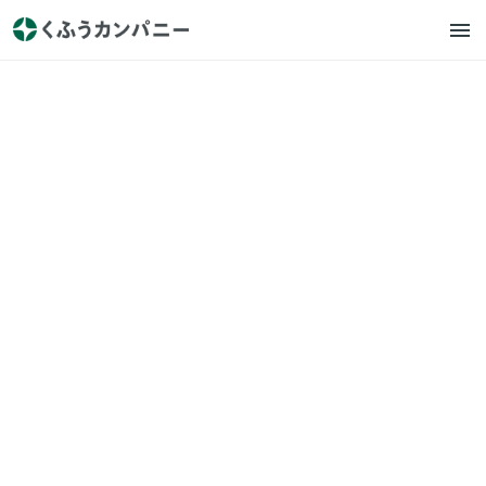
くふうカンパニー
プレスリリース
2025年は平日のクリスマス、
ケーキを食べる日は約6割が
「クリスマスイブ」。物価高
でも「クリスマスの支出額は
変わらない」が半数超
2025.11.28
https://prtimes.jp/main/html/rd/p/000000495.000046400.
html