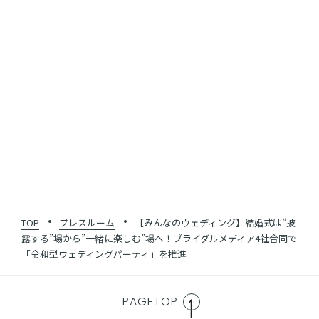
SHARE
一覧に戻る
TOP
プレスルーム
【みんなのウェディング】結婚式は”披
露する”場から”一緒に楽しむ”場へ！ブライダルメディア4社合同で
「令和型ウェディングパーティ」を推進
PAGETOP