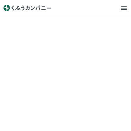
くふうウェディング
プレスリリース
【みんなのウェディング】結
婚式は”披露する”場から”一緒
に楽しむ”場へ！ブライダルメ
ディア4社合同で「令和型ウェ
ディングパーティ」を推進
2025.9.30
https://wedding.kufu.co.jp/news/PBDAKB7_