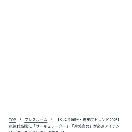
https://prtimes.jp/main/html/rd/p/000000471.000046400.
html
SHARE
一覧に戻る
TOP
プレスルーム
【くふう総研・夏支度トレンド2025】
電気代高騰に「サーキュレーター」「冷感寝具」が必須アイテム