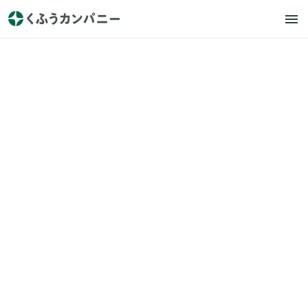
くふうカンパニー
プレスリリース
【くふう総研・夏支度トレン
ド2025】電気代高騰に「サー
キュレーター」「冷感寝具」
が必須アイテムに。男性の日
傘利用も浸透の兆し
2025.6.27