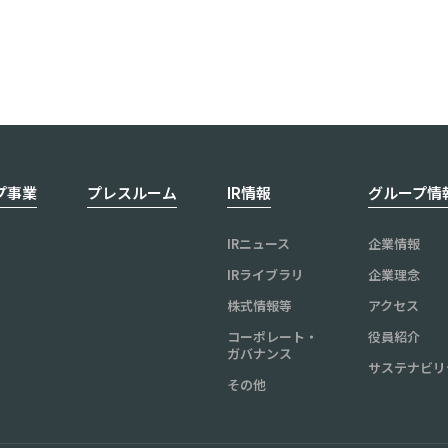
プ事業
プレスルーム
IR情報
グループ情
IRニュース
企業情報
IRライブラリ
企業理念
株式情報等
アクセス
コーポレート・
役員紹介
ガバナンス
サステナビリ
その他