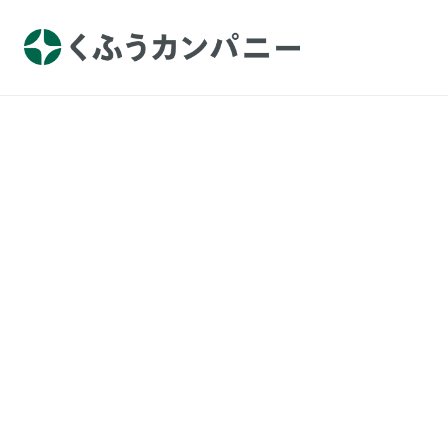
TOP
プレスル
くふうウェディング
プレスリリース
【みんなのウェ
本番、ゲスト評価
「口コミランキン