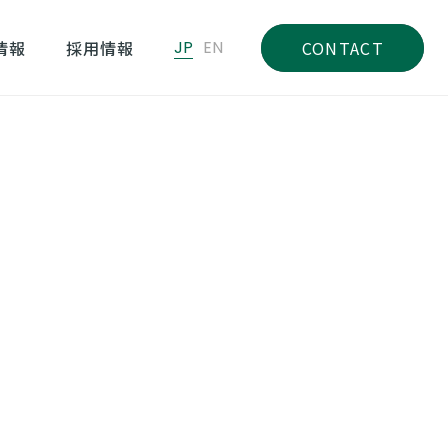
情報
採用情報
JP
EN
CONTACT
 結婚式場の項目別「口コミランキング2025」を発表！
・
CATEGORY
別
すべて
お知らせ
プレスリリース