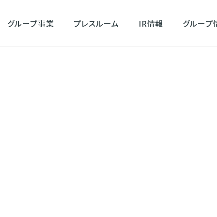
グループ事業
プレスルーム
IR情報
グループ
ーム
【みんなのウェディング】カップルの下見・本番、ゲスト評価で選ぶ！
ディング】カップルの下見
で選ぶ！ 結婚式場の項目
グ2025」を発表！