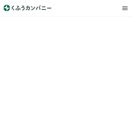
くふうカンパニー
プレスリリース
【くふう総研】長引く米の価
格高騰と物価上昇で約7割が
「節約疲れ」を実感する中、4
割以上が「プチ贅沢」で心を
リセット！
2025.5.28
https://prtimes.jp/main/html/rd/p/000000465.000046400.
html