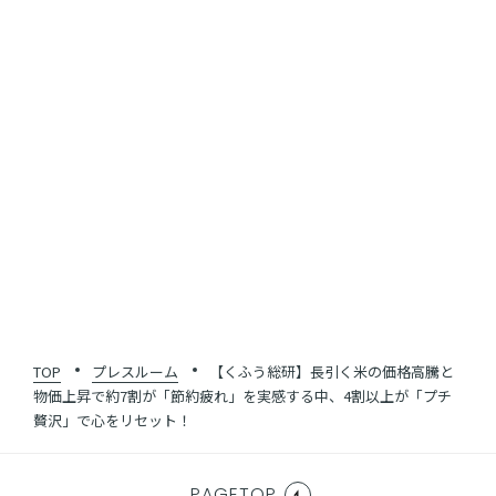
SHARE
一覧に戻る
TOP
プレスルーム
【くふう総研】長引く米の価格高騰と
物価上昇で約7割が「節約疲れ」を実感する中、4割以上が「プチ
贅沢」で心をリセット！
PAGETOP