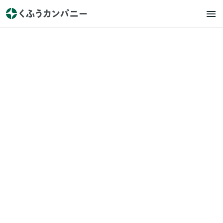
くふうカンパニー
プレスリリース
【くふう生活者総合研究所】
コンビニだけじゃない！回答
者の約65％がスーパーマーケ
ットでおにぎりを購入。「つ
いで買いできる」利便性と安
さ、独自の商品開発が魅力
2024.10.8