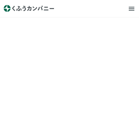
ロコガイド
プレスリリース
トクバイ主催「全国スーパー
マーケット おいしいもの総選
挙 2024」 最高グランプリは山
形のスーパー週末びっくり市
の「やりすぎサンド」！
2024.9.12