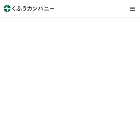
ロコガイド
プレスリリース
トクバイ主催「全国スーパー
マーケット おいしいもの総選
挙 2024」開催決定、2月19日
（月）より全国の小売店から
のエントリー受付開始！
2024.2.19