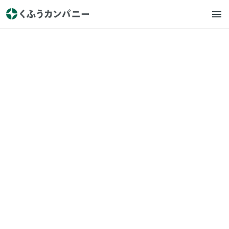
くふうカンパニー
お知らせ
ノンフィクション作家 野地秩
嘉 氏による著書『ユーザーフ
ァースト 穐田誉輝とくふう
カンパニー 食べログ、クッ
クパッドを育てた男』出版
2023.12.19
株式会社くふうカンパニー（以下「くふうカンパニー」）
は、ノンフィクション作家 野地秩嘉 氏による、当社代表執行