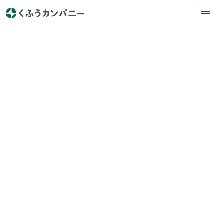
リテール総研
プレスリリース
【10月26日開催】「リテール
業界のDX/オムニチャネル最前
線」をテーマに『リテールDX
カンファレンス』を開催！
2023.10.25