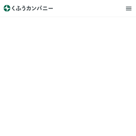
エニマリ
プレスリリース
2023年の婚姻カップルを応
援！ 「みんなのウェディング
#ふたりのウェディングキャン
ペーン」を開催
2023.1.5