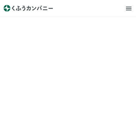
くふう住まい
プレスリリース
不動産営業支援ツール『オウ
チーノ くらすマッチ』に、 複
数物件を一つの地図にまとめ
て表示する「近隣物件表示」
機能を追加！
2022.12.16