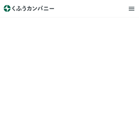
キッズスター
プレスリリース
子ども向け社会体験アプリ
『ごっこランド』に サンマル
クホールディングスの新ゲー
ム「ステキなベーカリーレス
トラン」が登場！
2022.12.15