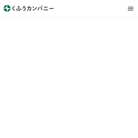
キッズスター
プレスリリース
子ども向け社会体験アプリ
『ごっこランド』に、生パス
タ専門店「鎌倉パスタ」の接
客や調理を疑似体験できる
「パスタやさんごっこ」が登
場！ 〜株式会社鎌倉パスタの
新パビリオン、9月10日（金）
にリリース〜
2021.9.10