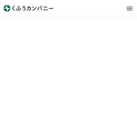
エニマリ
プレスリリース
インポートドレスをリーズナ
ブルに販売する『DRESS
EVERY』が、 フォトウェディ
ングスタジオ『ONESTYLE』
にて販売会を初開催！
2021.5.26