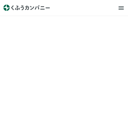
Zaim
プレスリリース
クレカ・キャッシュレス決済
の不正利用発見アラート機能
搭載 〜 過去に利用履歴のない
店舗や ATM の出金も自動で検
知 〜
2020.12.1